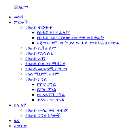
መነሻ
ምርቶች
የፀሐይ ብርጭቆ
የፀሐይ ETF ፊልም
የፀሐይ ንድፍ ያለው የሙቀት መስታወት
እጅግ በጣም ጥርት ያለ የፀሐይ ተንሳፋፊ ብርጭቆ
የፀሐይ ኢቫ ፊልም
የፀሐይ የኋላ ሉህ
የፀሐይ ሪባን
የፀሐይ ሲሊኮን ማሸጊያ
የፀሐይ መጋጠሚያ ሣጥን
የአሉሚኒየም ፍሬም
የፀሐይ ፓነል
የሞኖ ፓነል
የፖሊ ፓነል
የቢአይፒቪ ፓነል
ተለዋዋጭ ፓነል
ስለ እኛ
የፀሐይ መስታወት ፋብሪካ
የፀሐይ ፓነል ስዕሎች
ዜና
አውርድ