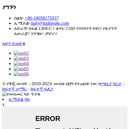
ያግኙን
ስልክ፡
+86-18058175937
ኢሜይል፡
judy@hzdongke.com
አድራሻ፡
ክፍል 1304-C፣ ቁጥር 1160 የጎንጓንግ ጎዳና፣ የፉያንግ
አውራጃ፣ ሃንግዙ፣ ቻይና።
አሁን ይጠይቁ
© የቅጂ መብት - 2010-2023፡ መብቱ በህግ የተጠበቀ ነው።
የጣቢያ ካርታ
-
ከፍተኛ ጦማር
-
ከፍተኛ ፍለጋ
ኢሜይል ላክ
x