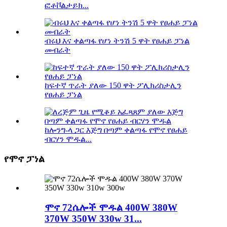
ፎቶቮልታይክ...
ብሩህ እና ቀልጣፋ የሆነ ትንሽ 5 ዋት የፀሐይ ፓነል
መብራት
ከፍተኛ ጥራት ያለው 150 ዋት ፖሊክሪስታሊን
የፀሐይ ፓነል
ከሎንግ-ላ ጋር እጅግ በጣም ቀልጣፋ የሞኖ የፀሐይ
ብርሃን ሞዱል...
የሞኖ ፓነል
ሞኖ 72ሴሎች ሞዱል 400W 380W
370W 350W 330w 31...