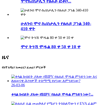
ሞኖክሪስታሊን የፀሐይ ፎቶቮ...
ሁለገብ ሞኖ-ክሪስታሊን የፀሐይ ፓነል 340-
410 ዋት
ሞኖ ትንሽ ሞዱል 80 ዋ 50 ዋ 10 ዋ
ዜና
የእኛ አሻራ፣ አመራር፣ ፈጠራ፣ ምርቶች
26-03-06
ቀላል ክብደት ያለው የBIPV የፀሐይ ሞዱል ምንድን ነው?...