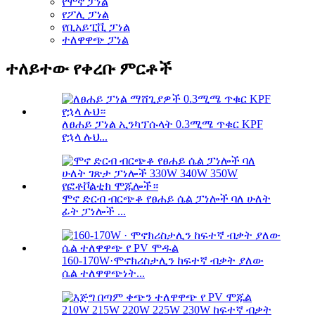
የሞኖ ፓነል
የፖሊ ፓነል
የቢአይፒቪ ፓነል
ተለዋዋጭ ፓነል
ተለይተው የቀረቡ ምርቶች
ለፀሐይ ፓነል ኢንካፕሱላት 0.3ሚሜ ጥቁር KPF
የኋላ ሉህ...
ሞኖ ድርብ ብርጭቆ የፀሐይ ሴል ፓነሎች ባለ ሁለት
ፊት ፓነሎች ...
160-170W·ሞኖክሪስታሊን ከፍተኛ ብቃት ያለው
ሴል ተለዋዋጭነት...