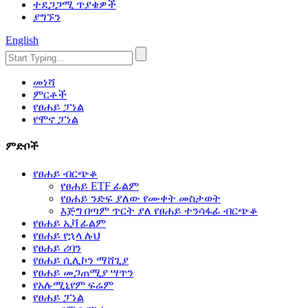
ተደጋጋሚ ጥያቄዎች
ያግኙን
English
መነሻ
ምርቶች
የፀሐይ ፓነል
የሞኖ ፓነል
ምድቦች
የፀሐይ ብርጭቆ
የፀሐይ ETF ፊልም
የፀሐይ ንድፍ ያለው የሙቀት መስታወት
እጅግ በጣም ጥርት ያለ የፀሐይ ተንሳፋፊ ብርጭቆ
የፀሐይ ኢቫ ፊልም
የፀሐይ የኋላ ሉህ
የፀሐይ ሪባን
የፀሐይ ሲሊኮን ማሸጊያ
የፀሐይ መጋጠሚያ ሣጥን
የአሉሚኒየም ፍሬም
የፀሐይ ፓነል