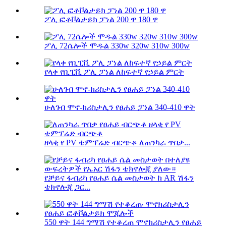
ፖሊ ፎቶቮልታይክ ፓነል 200 ዋ 180 ዋ
ፖሊ 72ሴሎች ሞዱል 330w 320w 310w 300w
የላቀ የቢፒቪ ፖሊ ፓነል ለከፍተኛ የኃይል ምርት
ሁለገብ ሞኖ-ክሪስታሊን የፀሐይ ፓነል 340-410 ዋት
ዘላቂ የ PV ቴምፕሬድ ብርጭቆ ለጠንካራ ጥበቃ...
የቻይና ፋብሪካ የፀሐይ ሴል መስታወት ከ AR ሽፋን
ቴክኖሎጂ ጋር...
550 ዋት 144 ግማሽ የተቆረጠ ሞኖክሪስታሊን የፀሐይ