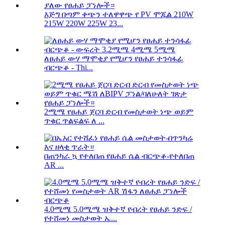
እጅግ በጣም ቀጭን ተለዋዋጭ የ PV ሞጁል 210W
215W 220W 225W 23...
ለፀሐይ ውሃ ማሞቂያ የሚሆን የፀሐይ ተንሳፋፊ
ብርጭቆ - Thi...
2ሚሜ የፀሐይ ጀርባ ድርብ የመስታወት ነጭ ወይም
ጥቁር ጥልፍልፍ ለ ...
በጠንካራ ኳ የተለበጠ የፀሐይ ሴል ብርጭቆ-የተለበጠ
AR ...
4.0ሚሜ 5.0ሚሜ ዝቅተኛ የብረት የፀሐይ ንድፍ /
የተሸመነ መስታወት ኤ...