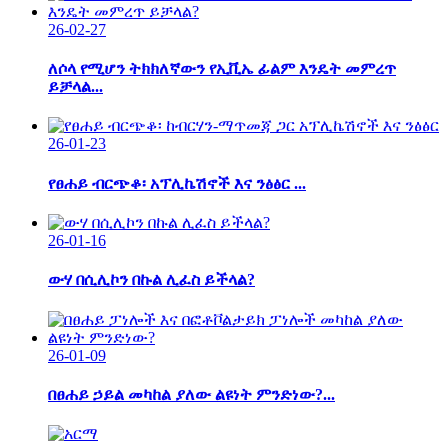
26-02-27
ለሶላ የሚሆን ትክክለኛውን የኢቪኤ ፊልም እንዴት መምረጥ
ይቻላል...
26-01-23
የፀሐይ ብርጭቆ፡ አፕሊኬሽኖች እና ንፅፅር ...
26-01-16
ውሃ በሲሊኮን በኩል ሊፈስ ይችላል?
26-01-09
በፀሐይ ኃይል መካከል ያለው ልዩነት ምንድነው?...