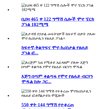
ቢበዛ 465 ዋ 122 ግማሽ ሴሎች ሞኖ ፔርክ
ፓነል 182ሚሜ
ከፍተኛ-ቅልጥፍና ሞኖ-ክሪስታል የፀሐይ
ፓነል ፎ...
እጅግ በጣም ቀልጣፋ የሞኖ የፀሐይ ብርሃን
ሞዱል ከሎ ጋር...
550 ዋት 144 ግማሽ የተቆረጠ