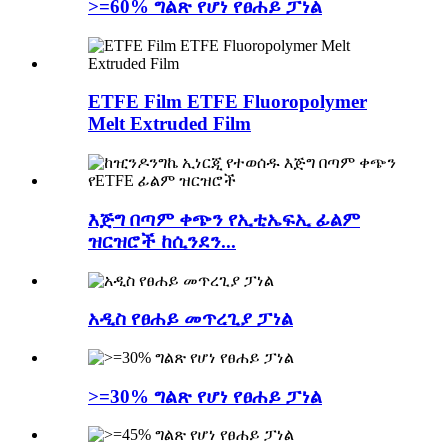
>=60% ግልጽ የሆነ የፀሐይ ፓነል
ETFE Film ETFE Fluoropolymer
Melt Extruded Film
እጅግ በጣም ቀጭን የኢቲኤፍኢ ፊልም
ዝርዝሮች ከሲንደን...
አዲስ የፀሐይ መጥረጊያ ፓነል
>=30% ግልጽ የሆነ የፀሐይ ፓነል