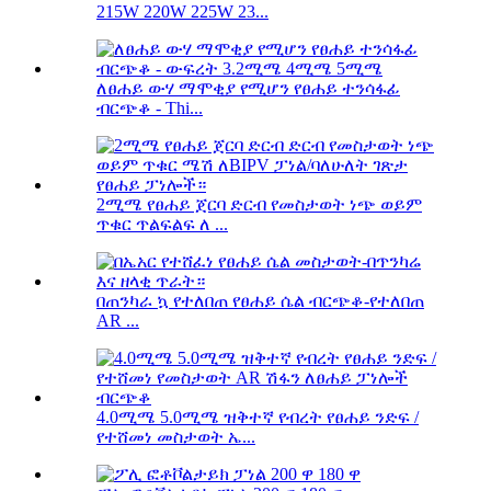
215W 220W 225W 23...
ለፀሐይ ውሃ ማሞቂያ የሚሆን የፀሐይ ተንሳፋፊ
ብርጭቆ - Thi...
2ሚሜ የፀሐይ ጀርባ ድርብ የመስታወት ነጭ ወይም
ጥቁር ጥልፍልፍ ለ ...
በጠንካራ ኳ የተለበጠ የፀሐይ ሴል ብርጭቆ-የተለበጠ
AR ...
4.0ሚሜ 5.0ሚሜ ዝቅተኛ የብረት የፀሐይ ንድፍ /
የተሸመነ መስታወት ኤ...