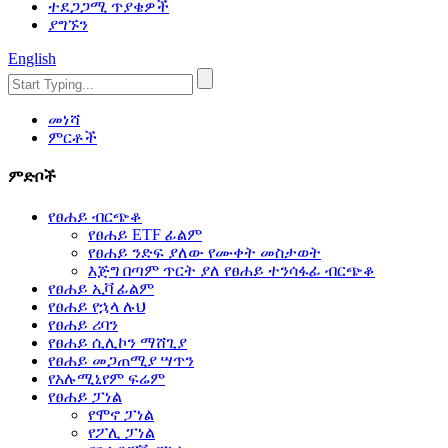
ተደጋጋሚ ጥያቄዎች
ያግኙን
English
መነሻ
ምርቶች
ምድቦች
የፀሐይ ብርጭቆ
የፀሐይ ETF ፊልም
የፀሐይ ንድፍ ያለው የሙቀት መስታወት
እጅግ በጣም ጥርት ያለ የፀሐይ ተንሳፋፊ ብርጭቆ
የፀሐይ ኢቫ ፊልም
የፀሐይ የኋላ ሉህ
የፀሐይ ሪባን
የፀሐይ ሲሊኮን ማሸጊያ
የፀሐይ መጋጠሚያ ሣጥን
የአሉሚኒየም ፍሬም
የፀሐይ ፓነል
የሞኖ ፓነል
የፖሊ ፓነል