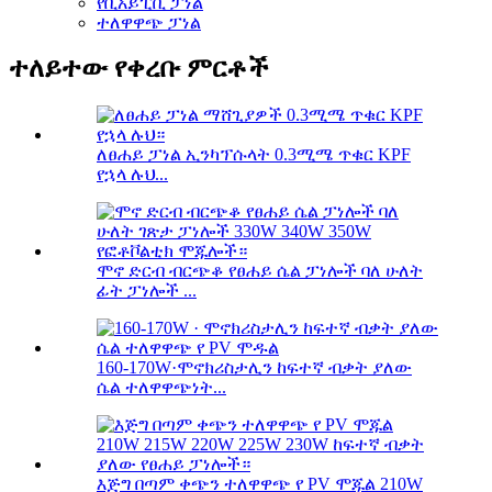
የቢአይፒቪ ፓነል
ተለዋዋጭ ፓነል
ተለይተው የቀረቡ ምርቶች
ለፀሐይ ፓነል ኢንካፕሱላት 0.3ሚሜ ጥቁር KPF
የኋላ ሉህ...
ሞኖ ድርብ ብርጭቆ የፀሐይ ሴል ፓነሎች ባለ ሁለት
ፊት ፓነሎች ...
160-170W·ሞኖክሪስታሊን ከፍተኛ ብቃት ያለው
ሴል ተለዋዋጭነት...
እጅግ በጣም ቀጭን ተለዋዋጭ የ PV ሞጁል 210W