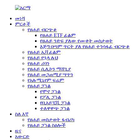
መነሻ
ምርቶች
የፀሐይ ብርጭቆ
የፀሐይ ETF ፊልም
የፀሐይ ንድፍ ያለው የሙቀት መስታወት
እጅግ በጣም ጥርት ያለ የፀሐይ ተንሳፋፊ ብርጭቆ
የፀሐይ ኢቫ ፊልም
የፀሐይ የኋላ ሉህ
የፀሐይ ሪባን
የፀሐይ ሲሊኮን ማሸጊያ
የፀሐይ መጋጠሚያ ሣጥን
የአሉሚኒየም ፍሬም
የፀሐይ ፓነል
የሞኖ ፓነል
የፖሊ ፓነል
የቢአይፒቪ ፓነል
ተለዋዋጭ ፓነል
ስለ እኛ
የፀሐይ መስታወት ፋብሪካ
የፀሐይ ፓነል ስዕሎች
ዜና
አውርድ