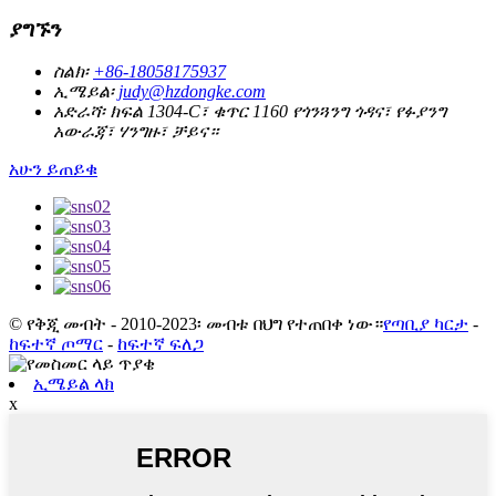
ያግኙን
ስልክ፡
+86-18058175937
ኢሜይል፡
judy@hzdongke.com
አድራሻ፡
ክፍል 1304-C፣ ቁጥር 1160 የጎንጓንግ ጎዳና፣ የፉያንግ
አውራጃ፣ ሃንግዙ፣ ቻይና።
አሁን ይጠይቁ
© የቅጂ መብት - 2010-2023፡ መብቱ በህግ የተጠበቀ ነው።
የጣቢያ ካርታ
-
ከፍተኛ ጦማር
-
ከፍተኛ ፍለጋ
ኢሜይል ላክ
x