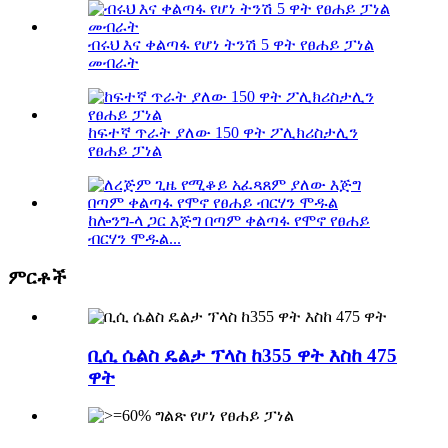
ብሩህ እና ቀልጣፋ የሆነ ትንሽ 5 ዋት የፀሐይ ፓነል
መብራት
ከፍተኛ ጥራት ያለው 150 ዋት ፖሊክሪስታሊን
የፀሐይ ፓነል
ከሎንግ-ላ ጋር እጅግ በጣም ቀልጣፋ የሞኖ የፀሐይ
ብርሃን ሞዱል...
ምርቶች
ቢሲ ሴልስ ዴልታ ፕላስ ከ355 ዋት እስከ 475
ዋት