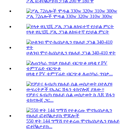
ፖሊ ፎቶቮልታይክ ፓነል 200 ዋ 180 ዋ
ፖሊ 72ሴሎች ሞዱል 330w 320w 310w 300w
የላቀ የቢፒቪ ፖሊ ፓነል ለከፍተኛ የኃይል ምርት
ሁለገብ ሞኖ-ክሪስታሊን የፀሐይ ፓነል 340-410 ዋት
ዘላቂ የ PV ቴምፕሬድ ብርጭቆ ለጠንካራ ጥበቃ...
የቻይና ፋብሪካ የፀሐይ ሴል መስታወት ከ AR ሽፋን
ቴክኖሎጂ ጋር...
550 ዋት 144 ግማሽ የተቆረጠ ሞኖክሪስታሊን የፀሐይ
ፎቶቮልታይክ...