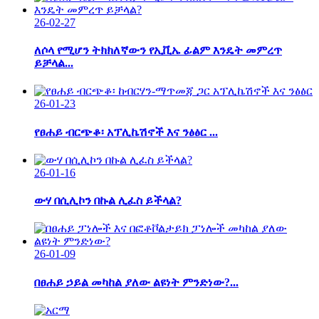
26-02-27
ለሶላ የሚሆን ትክክለኛውን የኢቪኤ ፊልም እንዴት መምረጥ
ይቻላል...
26-01-23
የፀሐይ ብርጭቆ፡ አፕሊኬሽኖች እና ንፅፅር ...
26-01-16
ውሃ በሲሊኮን በኩል ሊፈስ ይችላል?
26-01-09
በፀሐይ ኃይል መካከል ያለው ልዩነት ምንድነው?...