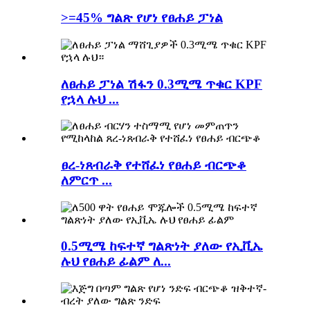
>=45% ግልጽ የሆነ የፀሐይ ፓነል
ለፀሐይ ፓነል ሽፋን 0.3ሚሜ ጥቁር KPF
የኋላ ሉህ ...
ፀረ-ነጸብራቅ የተሸፈነ የፀሐይ ብርጭቆ
ለምርጥ ...
0.5ሚሜ ከፍተኛ ግልጽነት ያለው የኢቪኤ
ሉህ የፀሐይ ፊልም ለ...