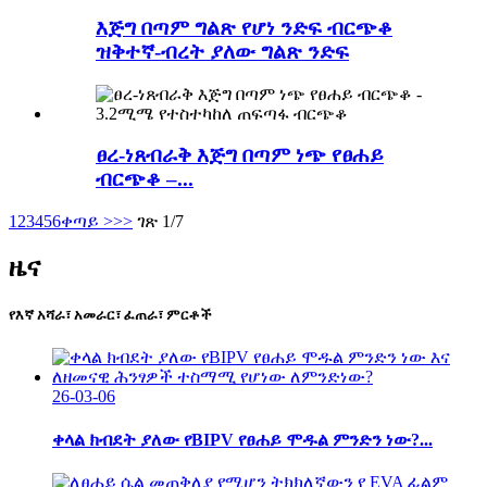
እጅግ በጣም ግልጽ የሆነ ንድፍ ብርጭቆ
ዝቅተኛ-ብረት ያለው ግልጽ ንድፍ
ፀረ-ነጸብራቅ እጅግ በጣም ነጭ የፀሐይ
ብርጭቆ –...
1
2
3
4
5
6
ቀጣይ >
>>
ገጽ 1/7
ዜና
የእኛ አሻራ፣ አመራር፣ ፈጠራ፣ ምርቶች
26-03-06
ቀላል ክብደት ያለው የBIPV የፀሐይ ሞዱል ምንድን ነው?...