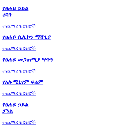
የፀሐይ ኃይል
ሪባን
ተጨማሪ ዝርዝሮች
የፀሐይ ሲሊኮን ማሸጊያ
ተጨማሪ ዝርዝሮች
የፀሐይ መጋጠሚያ ሣጥን
ተጨማሪ ዝርዝሮች
የአሉሚኒየም ፍሬም
ተጨማሪ ዝርዝሮች
የፀሐይ ኃይል
ፓነል
ተጨማሪ ዝርዝሮች