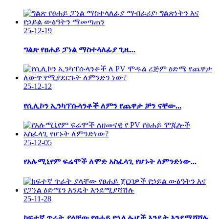
25-12-19
ግልጽ የፀሐይ ፓነል ማስተላለፊያ ጊዜ...
25-12-12
የሲሊኮን ኢንካፕሱላንቶች ለምን የጨዋታ ቻን ናቸው...
25-12-05
የአሉሚኒየም ፍሬሞች ለሞድ አስፈላጊ የሆኑት ለምንድነው...
25-11-28
ከፍተኛ ጥራት ያላቸው የፀሐይ የኋላ ሉሆች እንዴት እንደሚሻሻሉ...