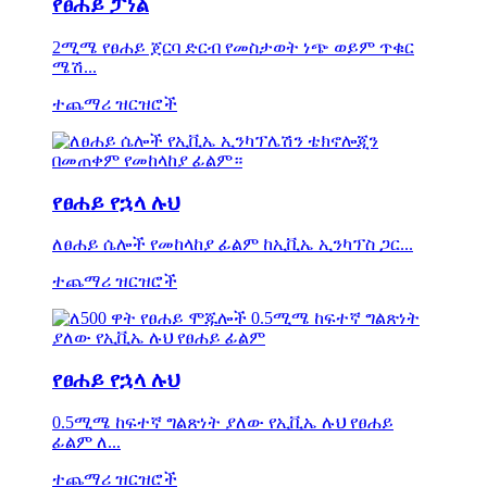
የፀሐይ ፓነል
2ሚሜ የፀሐይ ጀርባ ድርብ የመስታወት ነጭ ወይም ጥቁር
ሜሽ...
ተጨማሪ ዝርዝሮች
የፀሐይ የኋላ ሉህ
ለፀሐይ ሴሎች የመከላከያ ፊልም ከኢቪኤ ኢንካፕስ ጋር...
ተጨማሪ ዝርዝሮች
የፀሐይ የኋላ ሉህ
0.5ሚሜ ከፍተኛ ግልጽነት ያለው የኢቪኤ ሉህ የፀሐይ
ፊልም ለ...
ተጨማሪ ዝርዝሮች