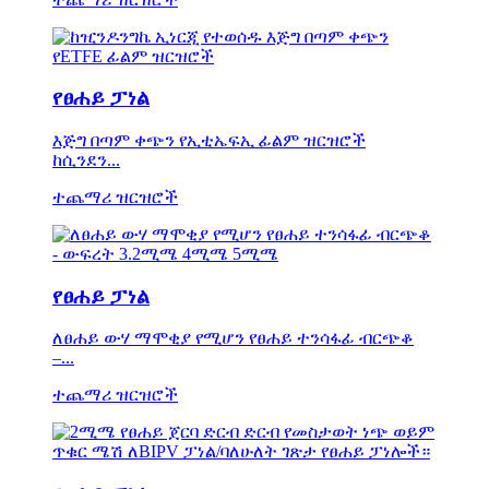
የፀሐይ ፓነል
እጅግ በጣም ቀጭን የኢቲኤፍኢ ፊልም ዝርዝሮች
ከሲንደን...
ተጨማሪ ዝርዝሮች
የፀሐይ ፓነል
ለፀሐይ ውሃ ማሞቂያ የሚሆን የፀሐይ ተንሳፋፊ ብርጭቆ
–...
ተጨማሪ ዝርዝሮች