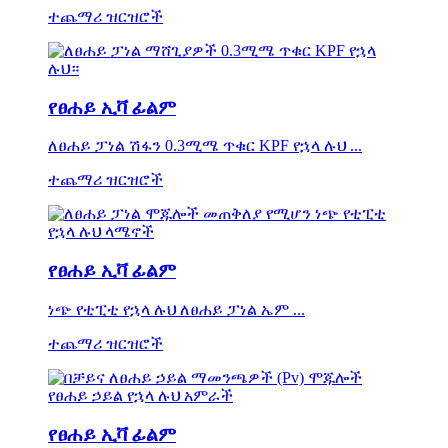
ተጨማሪ ዝርዝሮች
የፀሐይ ኢቫ ፊልም
ለፀሐይ ፓነል ሽፋን 0.3ሚሜ ጥቁር KPF የኋላ ሉህ ...
ተጨማሪ ዝርዝሮች
የፀሐይ ኢቫ ፊልም
ነጭ የቲፒቲ የኋላ ሉህ ለፀሐይ ፓነል ኤም ...
ተጨማሪ ዝርዝሮች
የፀሐይ ኢቫ ፊልም