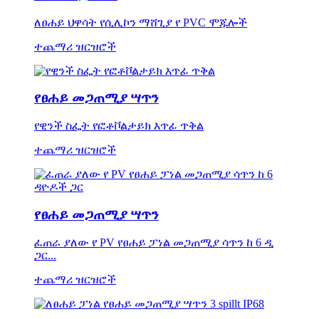
ለፀሐይ ህዋሳት የሲሊኮን ማሸጊያ የ PVC ሞጁሎች
ተጨማሪ ዝርዝሮች
የፀሐይ መጋጠሚያ ሣጥን
የዊንች ስፌት የፎቶቮልታይክ እጥፊ ጥቅል
ተጨማሪ ዝርዝሮች
የፀሐይ መጋጠሚያ ሣጥን
ፈጠራ ያለው የ PV የፀሐይ ፓነል መጋጠሚያ ሳጥን ከ 6 ዲ
ጋር...
ተጨማሪ ዝርዝሮች