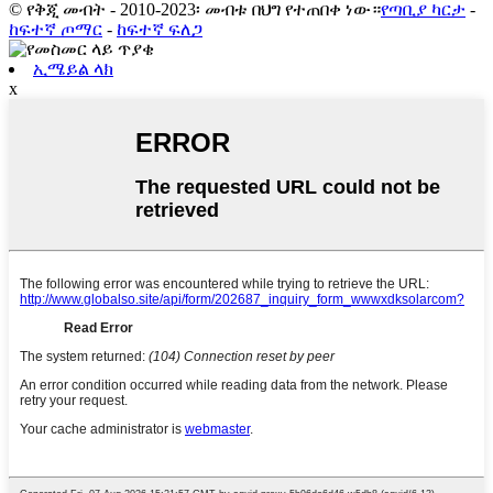
© የቅጂ መብት - 2010-2023፡ መብቱ በህግ የተጠበቀ ነው።
የጣቢያ ካርታ
-
ከፍተኛ ጦማር
-
ከፍተኛ ፍለጋ
ኢሜይል ላክ
x