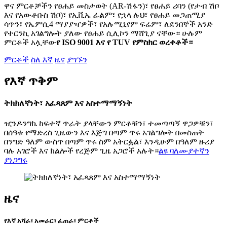
ዋና ምርቶቻችን የፀሐይ መስታወት (AR-ሽፋን)፣ የፀሐይ ሪባን (የታብ ሽቦ
እና የአውቶቡስ ሽቦ)፣ የኢቪኤ ፊልም፣ የኋላ ሉህ፣ የፀሐይ መጋጠሚያ
ሳጥን፣ የኤምሲ4 ማያያዣዎች፣ የአሉሚኒየም ፍሬም፣ ለደንበኞች አንድ
የተርንኪ አገልግሎት ያለው የፀሐይ ሲሊኮን ማሸጊያ ናቸው። ሁሉም
ምርቶች አሏቸው
የ ISO 9001 እና የ TUV የምስክር ወረቀቶች።
ምርቶች
ስለ እኛ
ዜና
ያግኙን
የእኛ ጥቅም
ትክክለኛነት፣ አፈጻጸም እና አስተማማኝነት
ዢንዶንግኬ ከፍተኛ ጥራት ያላቸውን ምርቶቹን፣ ተመጣጣኝ ዋጋዎቹን፣
በሰዓቱ የማድረስ ጊዜውን እና እጅግ በጣም ጥሩ አገልግሎት በመስጠት
በንግድ ዓለም ውስጥ በጣም ጥሩ ስም አትርፏል፣ እንዲሁም በዓለም ዙሪያ
ባሉ አገሮች እና ክልሎች የረጅም ጊዜ አጋሮች አሉት።
ልዩ ባለሙያተኛን
ያነጋግሩ
ዜና
የእኛ አሻራ፣ አመራር፣ ፈጠራ፣ ምርቶች