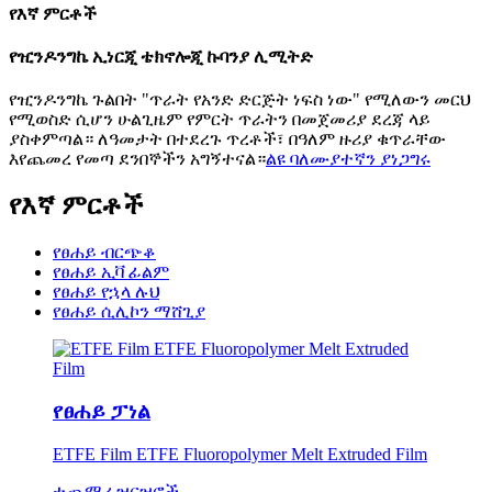
የእኛ ምርቶች
የዢንዶንግኬ ኢነርጂ ቴክኖሎጂ ኩባንያ ሊሚትድ
የዢንዶንግኬ ጉልበት "ጥራት የአንድ ድርጅት ነፍስ ነው" የሚለውን መርህ
የሚወስድ ሲሆን ሁልጊዜም የምርት ጥራትን በመጀመሪያ ደረጃ ላይ
ያስቀምጣል። ለዓመታት በተደረጉ ጥረቶች፣ በዓለም ዙሪያ ቁጥራቸው
እየጨመረ የመጣ ደንበኞችን አግኝተናል።
ልዩ ባለሙያተኛን ያነጋግሩ
የእኛ ምርቶች
የፀሐይ ብርጭቆ
የፀሐይ ኢቫ ፊልም
የፀሐይ የኋላ ሉህ
የፀሐይ ሲሊኮን ማሸጊያ
የፀሐይ ፓነል
ETFE Film ETFE Fluoropolymer Melt Extruded Film
ተጨማሪ ዝርዝሮች