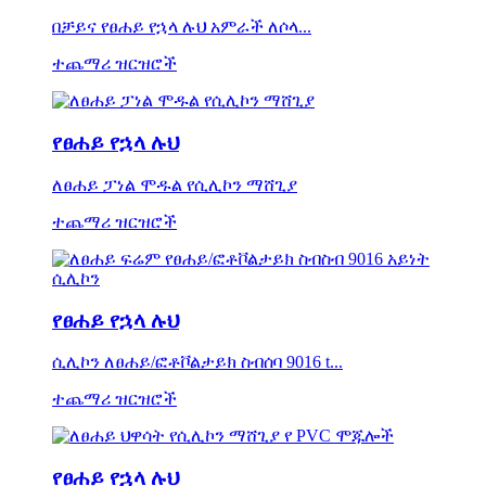
በቻይና የፀሐይ የኋላ ሉህ አምራች ለሶላ...
ተጨማሪ ዝርዝሮች
የፀሐይ የኋላ ሉህ
ለፀሐይ ፓነል ሞዱል የሲሊኮን ማሸጊያ
ተጨማሪ ዝርዝሮች
የፀሐይ የኋላ ሉህ
ሲሊኮን ለፀሐይ/ፎቶቮልታይክ ስብሰባ 9016 t...
ተጨማሪ ዝርዝሮች
የፀሐይ የኋላ ሉህ