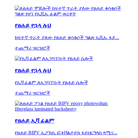
የፀሐይ የኋላ ሉህ
ከፍተኛ ጥራት ያለው የፀሐይ ቁሳቁሶች ግልጽ ኢቪኤ ፋይ...
ተጨማሪ ዝርዝሮች
የፀሐይ የኋላ ሉህ
የኢቫ ፊልም ለኢንካፕሱት የፀሐይ ሴሎች
ተጨማሪ ዝርዝሮች
የፀሐይ ኢቫ ፊልም
የፀሐይ BIPV ኢፖክሲ ፎቶቮልታይክ ፋይበርግላስ ላሚና...