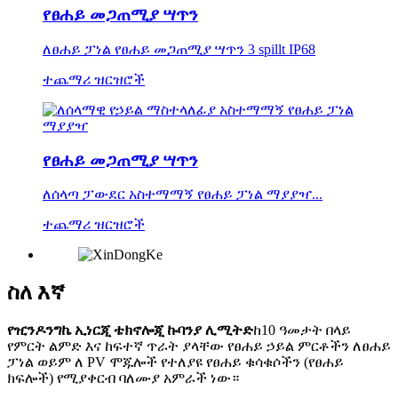
የፀሐይ መጋጠሚያ ሣጥን
ለፀሐይ ፓነል የፀሐይ መጋጠሚያ ሣጥን 3 spillt IP68
ተጨማሪ ዝርዝሮች
የፀሐይ መጋጠሚያ ሣጥን
ለሰላጣ ፓውደር አስተማማኝ የፀሐይ ፓነል ማያያዣ...
ተጨማሪ ዝርዝሮች
ስለ እኛ
የዢንዶንግኬ ኢነርጂ ቴክኖሎጂ ኩባንያ ሊሚትድ
ከ10 ዓመታት በላይ
የምርት ልምድ እና ከፍተኛ ጥራት ያላቸው የፀሐይ ኃይል ምርቶችን ለፀሐይ
ፓነል ወይም ለ PV ሞጁሎች የተለያዩ የፀሐይ ቁሳቁሶችን (የፀሐይ
ክፍሎች) የሚያቀርብ ባለሙያ አምራች ነው።