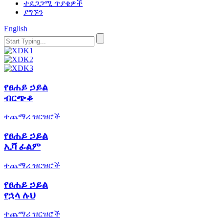
ተደጋጋሚ ጥያቄዎች
ያግኙን
English
የፀሐይ ኃይል
ብርጭቆ
ተጨማሪ ዝርዝሮች
የፀሐይ ኃይል
ኢቫ ፊልም
ተጨማሪ ዝርዝሮች
የፀሐይ ኃይል
የኋላ ሉህ
ተጨማሪ ዝርዝሮች