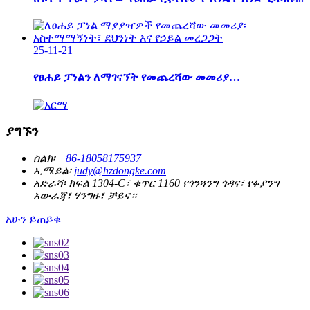
25-11-21
የፀሐይ ፓነልን ለማገናኘት የመጨረሻው መመሪያ…
ያግኙን
ስልክ፡
+86-18058175937
ኢሜይል፡
judy@hzdongke.com
አድራሻ፡
ክፍል 1304-C፣ ቁጥር 1160 የጎንጓንግ ጎዳና፣ የፉያንግ
አውራጃ፣ ሃንግዙ፣ ቻይና።
አሁን ይጠይቁ