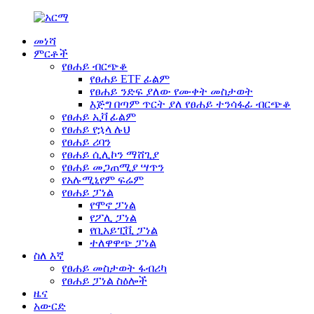
መነሻ
ምርቶች
የፀሐይ ብርጭቆ
የፀሐይ ETF ፊልም
የፀሐይ ንድፍ ያለው የሙቀት መስታወት
እጅግ በጣም ጥርት ያለ የፀሐይ ተንሳፋፊ ብርጭቆ
የፀሐይ ኢቫ ፊልም
የፀሐይ የኋላ ሉህ
የፀሐይ ሪባን
የፀሐይ ሲሊኮን ማሸጊያ
የፀሐይ መጋጠሚያ ሣጥን
የአሉሚኒየም ፍሬም
የፀሐይ ፓነል
የሞኖ ፓነል
የፖሊ ፓነል
የቢአይፒቪ ፓነል
ተለዋዋጭ ፓነል
ስለ እኛ
የፀሐይ መስታወት ፋብሪካ
የፀሐይ ፓነል ስዕሎች
ዜና
አውርድ