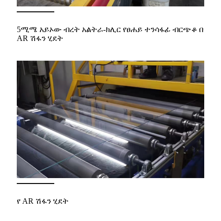
5ሚሜ አይኦው ብረት አልትራ-ክሊር የፀሐይ ተንሳፋፊ ብርጭቆ በ
AR ሽፋን ሂደት
የ AR ሽፋን ሂደት