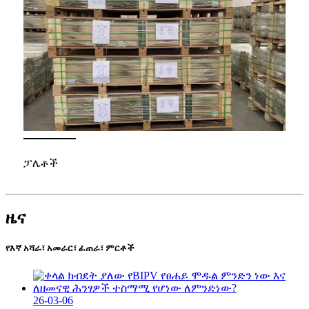
ፓሌቶች
ዜና
የእኛ አሻራ፣ አመራር፣ ፈጠራ፣ ምርቶች
26-03-06