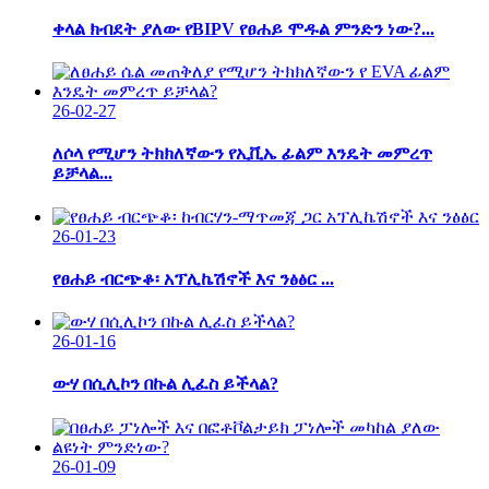
ቀላል ክብደት ያለው የBIPV የፀሐይ ሞዱል ምንድን ነው?...
26-02-27
ለሶላ የሚሆን ትክክለኛውን የኢቪኤ ፊልም እንዴት መምረጥ
ይቻላል...
26-01-23
የፀሐይ ብርጭቆ፡ አፕሊኬሽኖች እና ንፅፅር ...
26-01-16
ውሃ በሲሊኮን በኩል ሊፈስ ይችላል?
26-01-09