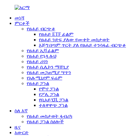
መነሻ
ምርቶች
የፀሐይ ብርጭቆ
የፀሐይ ETF ፊልም
የፀሐይ ንድፍ ያለው የሙቀት መስታወት
እጅግ በጣም ጥርት ያለ የፀሐይ ተንሳፋፊ ብርጭቆ
የፀሐይ ኢቫ ፊልም
የፀሐይ የኋላ ሉህ
የፀሐይ ሪባን
የፀሐይ ሲሊኮን ማሸጊያ
የፀሐይ መጋጠሚያ ሣጥን
የአሉሚኒየም ፍሬም
የፀሐይ ፓነል
የሞኖ ፓነል
የፖሊ ፓነል
የቢአይፒቪ ፓነል
ተለዋዋጭ ፓነል
ስለ እኛ
የፀሐይ መስታወት ፋብሪካ
የፀሐይ ፓነል ስዕሎች
ዜና
አውርድ