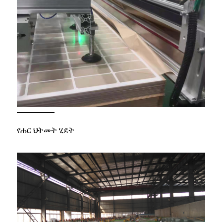
የሐር ህትመት ሂደት