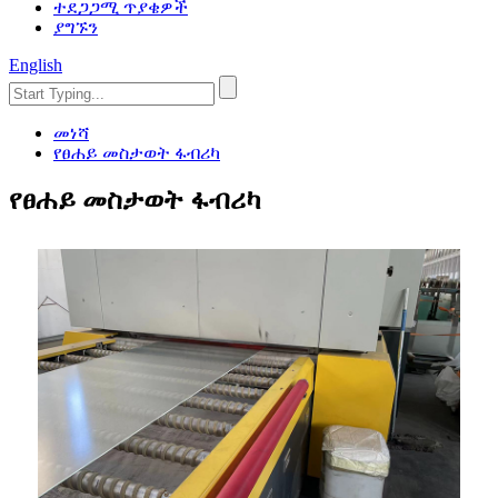
ተደጋጋሚ ጥያቄዎች
ያግኙን
English
መነሻ
የፀሐይ መስታወት ፋብሪካ
የፀሐይ መስታወት ፋብሪካ