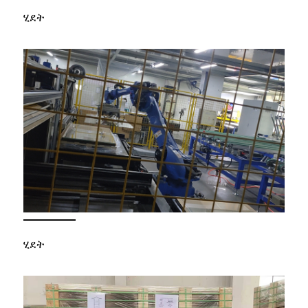
ሂደት
ሂደት