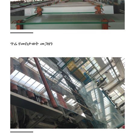
ጥሬ የመስታወት መጋዘን