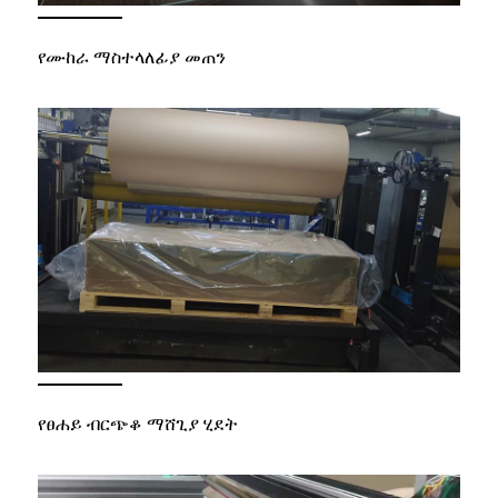
የሙከራ ማስተላለፊያ መጠን
የፀሐይ ብርጭቆ ማሸጊያ ሂደት