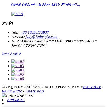
በፀሐይ ኃይል መካከል ያለው ልዩነት ምንድነው?...
ያግኙን
ስልክ፡
+86-18058175937
ኢሜይል፡
judy@hzdongke.com
አድራሻ፡
ክፍል 1304-C፣ ቁጥር 1160 የጎንጓንግ ጎዳና፣ የፉያንግ
አውራጃ፣ ሃንግዙ፣ ቻይና።
አሁን ይጠይቁ
© የቅጂ መብት - 2010-2023፡ መብቱ በህግ የተጠበቀ ነው።
የጣቢያ ካርታ
-
ከፍተኛ ጦማር
-
ከፍተኛ ፍለጋ
ኢሜይል ላክ
x