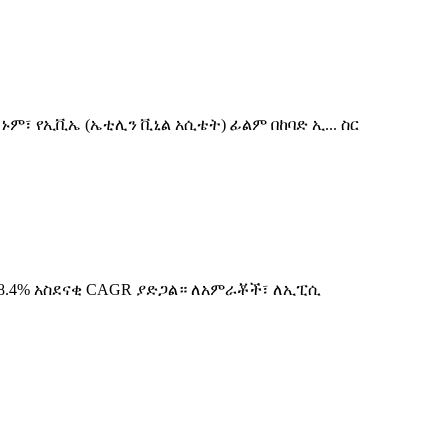
፣ የኢቪኤ (ኤቲሊን ቪኒል አሲቴት) ፊልም በከባድ ኢ... ስር
በ28.4% አስደናቂ CAGR ያድጋል። ለአምራቾች፣ ለኢፒሲ