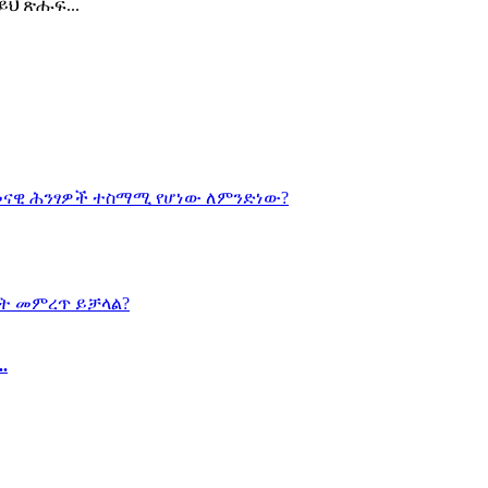
ህ ጽሑፍ...
.