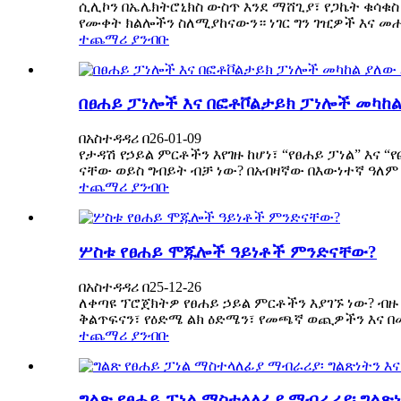
ሲሊኮን በኤሌክትሮኒክስ ውስጥ እንደ ማሸጊያ፣ የጋኬት ቁሳቁስ
የሙቀት ክልሎችን ስለሚያከናውን። ነገር ግን ገዢዎች እና መሐ
ተጨማሪ ያንብቡ
በፀሐይ ፓነሎች እና በፎቶቮልታይክ ፓነሎች መካከል
በአስተዳዳሪ በ26-01-09
የታዳሽ የኃይል ምርቶችን እየገዙ ከሆነ፣ “የፀሐይ ፓነል” እ
ናቸው ወይስ ግብይት ብቻ ነው? በአብዛኛው በእውነተኛ ዓለም
ተጨማሪ ያንብቡ
ሦስቱ የፀሐይ ሞጁሎች ዓይነቶች ምንድናቸው?
በአስተዳዳሪ በ25-12-26
ለቀጣዩ ፕሮጀክትዎ የፀሐይ ኃይል ምርቶችን እያገኙ ነው? ብዙ
ቅልጥፍናን፣ የዕድሜ ልክ ዕድሜን፣ የመጫኛ ወጪዎችን እና በመ
ተጨማሪ ያንብቡ
ግልጽ የፀሐይ ፓነል ማስተላለፊያ ማብራሪያ፡ ግልጽ