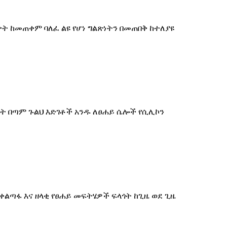
ቃት ከመጠቀም ባለፈ ልዩ የሆነ ግልጽነትን በመጠበቅ ከተለያዩ
ሉት በጣም ጉልህ እድገቶች አንዱ ለፀሐይ ሴሎች የሲሊኮን
ቀልጣፋ እና ዘላቂ የፀሐይ መፍትሄዎች ፍላጎት ከጊዜ ወደ ጊዜ