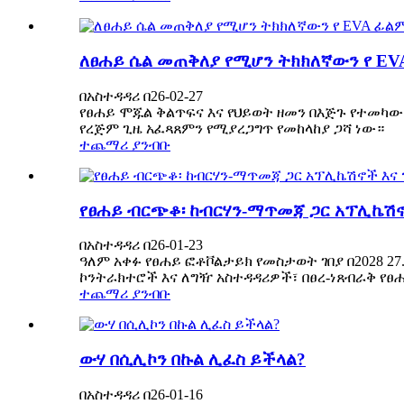
ለፀሐይ ሴል መጠቅለያ የሚሆን ትክክለኛውን የ E
በአስተዳዳሪ በ26-02-27
የፀሐይ ሞጁል ቅልጥፍና እና የህይወት ዘመን በእጅጉ የተመካው
የረጅም ጊዜ አፈጻጸምን የሚያረጋግጥ የመከላከያ ጋሻ ነው።
ተጨማሪ ያንብቡ
የፀሐይ ብርጭቆ፡ ከብርሃን-ማጥመጃ ጋር አፕሊኬሽኖ
በአስተዳዳሪ በ26-01-23
ዓለም አቀፉ የፀሐይ ፎቶቮልታይክ የመስታወት ገበያ በ2028 2
ኮንትራክተሮች እና ለግዥ አስተዳዳሪዎች፣ በፀረ-ነጸብራቅ የፀሐ
ተጨማሪ ያንብቡ
ውሃ በሲሊኮን በኩል ሊፈስ ይችላል?
በአስተዳዳሪ በ26-01-16