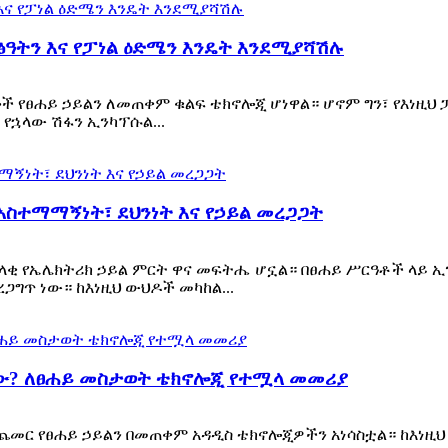
ፅዓትን እና የፓነል ዕድሜን እንዴት እንደሚያሻሽሉ
ነሎች የፀሐይ ኃይልን ለመጠቀም ቁልፍ ቴክኖሎጂ ሆነዋል። ሆኖም ግን፣ የእነ
የኋላው ሽፋን ኢንካፕሱል...
ስተማማኝነት፣ ደህንነት እና የኃይል መረጋጋት
ላቂ የኤሌክትሪክ ኃይል ምርት ዋና መፍትሔ ሆኗል። በፀሐይ ሥርዓቶች ላይ ኢ
ግጥ ነው። ከእነዚህ ውህዶች መካከል...
ው? ለፀሐይ መስታወት ቴክኖሎጂ የተሟላ መመሪያ
ጨመር የፀሐይ ኃይልን በመጠቀም አዳዲስ ቴክኖሎጂዎችን አነሳስቷል። ከእነዚህ