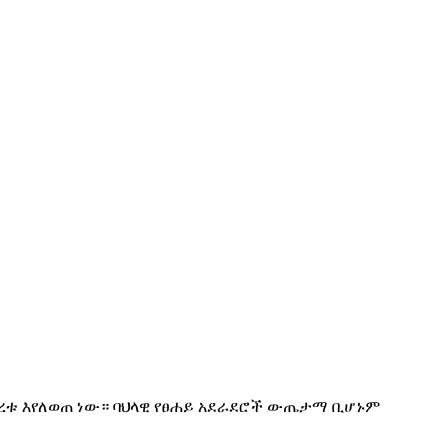
ሠረቱ እየለወጠ ነው። ባህላዊ የፀሐይ አደራደሮች ውጤታማ ቢሆኑም