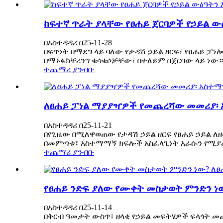
ከፍተኛ ጥራት ያላቸው የፀሐይ ጀርባዎች የኃይል ው
በአስተዳዳሪ በ25-11-28
በፍጥነት በማደግ ላይ ባለው የታዳሽ ኃይል ዘርፍ፣ የፀሐይ ፓ
በማኑፋክቸሪንግ ቁሳቁሶቻቸው፣ በተለይም በጀርባው ላይ ነው። 
ተጨማሪ ያንብቡ
ለፀሐይ ፓነል ማያያዣዎች የመጨረሻው መመሪያ፡ አ
በአስተዳዳሪ በ25-11-21
በየጊዜው በሚለዋወጠው የታዳሽ ኃይል ዘርፍ የፀሐይ ኃይል ለዘ
በመምጣቱ፣ አስተማማኝ ክፍሎች አስፈላጊነት እራሱን የሚያረጋ
ተጨማሪ ያንብቡ
የፀሐይ ንድፍ ያለው የሙቀት መስታወት ምንድን ነ
በአስተዳዳሪ በ25-11-14
በቅርብ ዓመታት ውስጥ፣ ዘላቂ የኃይል መፍትሄዎች ፍላጎት መ