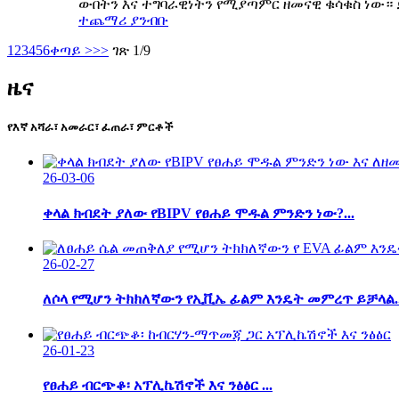
ውበትን እና ተግባራዊነትን የሚያጣምር ዘመናዊ ቁሳቁስ ነው። ይ
ተጨማሪ ያንብቡ
1
2
3
4
5
6
ቀጣይ >
>>
ገጽ 1/9
ዜና
የእኛ አሻራ፣ አመራር፣ ፈጠራ፣ ምርቶች
26-03-06
ቀላል ክብደት ያለው የBIPV የፀሐይ ሞዱል ምንድን ነው?...
26-02-27
ለሶላ የሚሆን ትክክለኛውን የኢቪኤ ፊልም እንዴት መምረጥ ይቻላል..
26-01-23
የፀሐይ ብርጭቆ፡ አፕሊኬሽኖች እና ንፅፅር ...