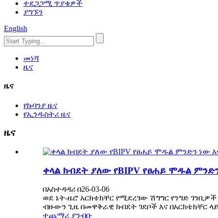
ተደጋጋሚ ጥያቄዎች
ያግኙን
English
መነሻ
ዜና
ዜና
የኩባንያ ዜና
የኢንዱስትሪ ዜና
ዜና
ቀላል ክብደት ያለው የBIPV የፀሐይ ሞዱል ምንድ
በአስተዳዳሪ በ26-03-06
ወደ ኔት-ዜሮ አርክቴክቸር የሚደረገው ሽግግር የንግድ ገንቢ
ብዙውን ጊዜ በመዋቅራዊ ክብደት ገደቦች እና በአርክቴክቸር ላይ
ተጨማሪ ያንብቡ