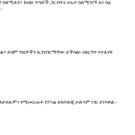
 ስለሚቆይ፣ ከብዙ ንጣፎች ጋር በጥሩ ሁኔታ ስለሚገናኝ እና ሰፊ
.
ናል። ይህም ገዢዎችን ሊያስገርማቸው ይችላል፡- በእርግጥ የተለያዩ
 አይደሉም። የሚመርጡት የፓነል ቴክኖሎጂ ሁሉንም ነገር ይነካዋል -