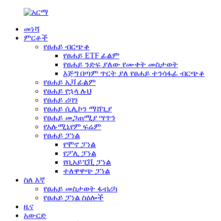
መነሻ
ምርቶች
የፀሐይ ብርጭቆ
የፀሐይ ETF ፊልም
የፀሐይ ንድፍ ያለው የሙቀት መስታወት
እጅግ በጣም ጥርት ያለ የፀሐይ ተንሳፋፊ ብርጭቆ
የፀሐይ ኢቫ ፊልም
የፀሐይ የኋላ ሉህ
የፀሐይ ሪባን
የፀሐይ ሲሊኮን ማሸጊያ
የፀሐይ መጋጠሚያ ሣጥን
የአሉሚኒየም ፍሬም
የፀሐይ ፓነል
የሞኖ ፓነል
የፖሊ ፓነል
የቢአይፒቪ ፓነል
ተለዋዋጭ ፓነል
ስለ እኛ
የፀሐይ መስታወት ፋብሪካ
የፀሐይ ፓነል ስዕሎች
ዜና
አውርድ