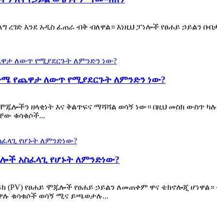
ግ ረገድ እንደ አዲስ ፈጠራ ብቅ ብለዋል። እነዚህ ፓነሎች የፀሐይ ኃይልን በብ
ድሜ የጨዋታ ለውጥ የሚያደርጉት ለምንድን ነው?
ሞጁሎችን ዘላቂነት እና ቅልጥፍና ማሻሻል ወሳኝ ነው። በዚህ መስክ ውስጥ ካ
ው ቁሳቁሶች...
ጁሎች አስፈላጊ የሆኑት ለምንድነው?
ይክ (PV) የፀሐይ ሞጁሎች የፀሐይ ኃይልን ለመጠቀም ዋና ቴክኖሎጂ ሆነዋል። 
ሉ ቁሳቁሶች ወሳኝ ሚና ይጫወታሉ...