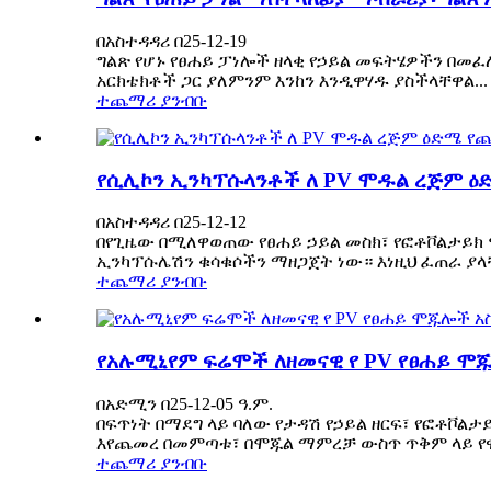
በአስተዳዳሪ በ25-12-19
ግልጽ የሆኑ የፀሐይ ፓነሎች ዘላቂ የኃይል መፍትሄዎችን በመፈለ
አርክቴክቶች ጋር ያለምንም እንከን እንዲዋሃዱ ያስችላቸዋል...
ተጨማሪ ያንብቡ
የሲሊኮን ኢንካፕሱላንቶች ለ PV ሞዱል ረጅም ዕ
በአስተዳዳሪ በ25-12-12
በየጊዜው በሚለዋወጠው የፀሐይ ኃይል መስክ፣ የፎቶቮልታይክ 
ኢንካፕሱሌሽን ቁሳቁሶችን ማዘጋጀት ነው። እነዚህ ፈጠራ ያላቸ
ተጨማሪ ያንብቡ
የአሉሚኒየም ፍሬሞች ለዘመናዊ የ PV የፀሐይ ሞ
በአድሚን በ25-12-05 ዓ.ም.
በፍጥነት በማደግ ላይ ባለው የታዳሽ የኃይል ዘርፍ፣ የፎቶቮልታ
እየጨመረ በመምጣቱ፣ በሞጁል ማምረቻ ውስጥ ጥቅም ላይ የዋ
ተጨማሪ ያንብቡ