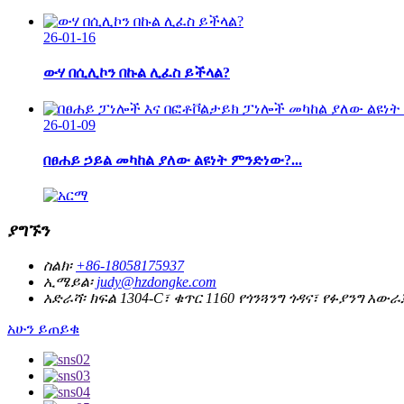
26-01-16
ውሃ በሲሊኮን በኩል ሊፈስ ይችላል?
26-01-09
በፀሐይ ኃይል መካከል ያለው ልዩነት ምንድነው?...
ያግኙን
ስልክ፡
+86-18058175937
ኢሜይል፡
judy@hzdongke.com
አድራሻ፡
ክፍል 1304-C፣ ቁጥር 1160 የጎንጓንግ ጎዳና፣ የፉያንግ አውራ
አሁን ይጠይቁ