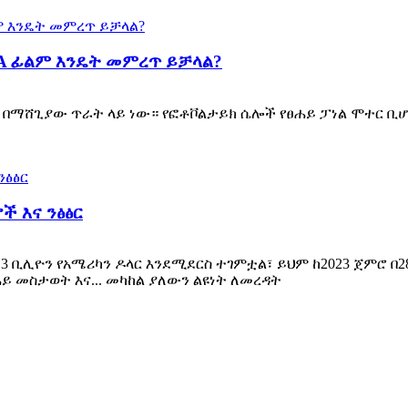
VA ፊልም እንዴት መምረጥ ይቻላል?
 በማሸጊያው ጥራት ላይ ነው። የፎቶቮልታይክ ሴሎች የፀሐይ ፓነል ሞተር ቢሆኑም
ች እና ንፅፅር
7.3 ቢሊዮን የአሜሪካን ዶላር እንደሚደርስ ተገምቷል፣ ይህም ከ2023 ጀምሮ 
ይ መስታወት እና... መካከል ያለውን ልዩነት ለመረዳት