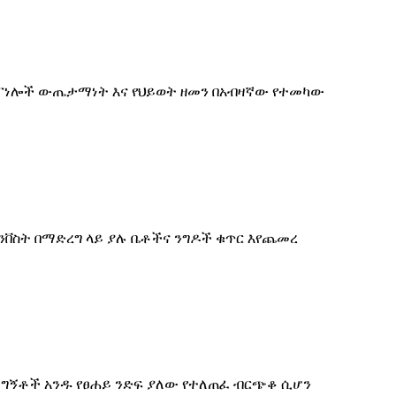
ዚህ ፓነሎች ውጤታማነት እና የህይወት ዘመን በአብዛኛው የተመካው
ንቨስት በማድረግ ላይ ያሉ ቤቶችና ንግዶች ቁጥር እየጨመረ
 ግኝቶች አንዱ የፀሐይ ንድፍ ያለው የተለጠፈ ብርጭቆ ሲሆን