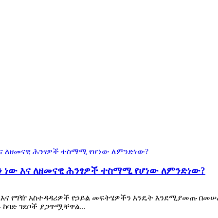
ን ነው እና ለዘመናዊ ሕንፃዎች ተስማሚ የሆነው ለምንድነው?
ዎች እና የግዥ አስተዳዳሪዎች የኃይል መፍትሄዎችን እንዴት እንደሚያመጡ በመ
 ከባድ ገደቦች ያጋጥሟቸዋል...