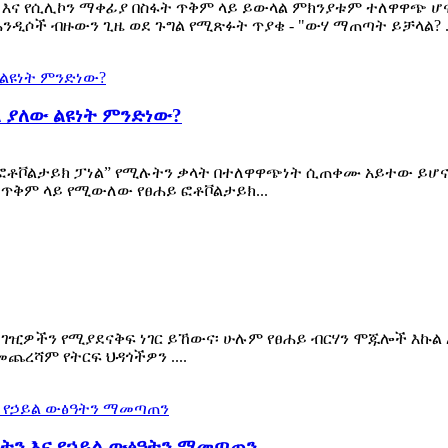
 እና የሲሊኮን ማቀፊያ በስፋት ጥቅም ላይ ይውላል ምክንያቱም ተለዋዋጭ ሆኖ
ንዲሶች ብዙውን ጊዜ ወደ ጉግል የሚጽፉት ጥያቄ - "ውሃ ማጠጣት ይቻላል? ..
 ያለው ልዩነት ምንድነው?
ና “የፎቶቮልታይክ ፓነል” የሚሉትን ቃላት በተለዋዋጭነት ሲጠቀሙ አይተው ይሆ
 ጥቅም ላይ የሚውለው የፀሐይ ፎቶቮልታይክ...
 ገዢዎችን የሚያደናቅፍ ነገር ይኸውና፡ ሁሉም የፀሐይ ብርሃን ሞጁሎች እኩል
ጨረሻም የትርፍ ህዳጎችዎን ....
ነትን እና የኃይል ውፅዓትን ማመጣጠን