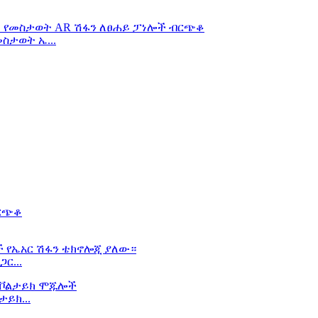
ስታወት ኤ...
ር...
ይክ...