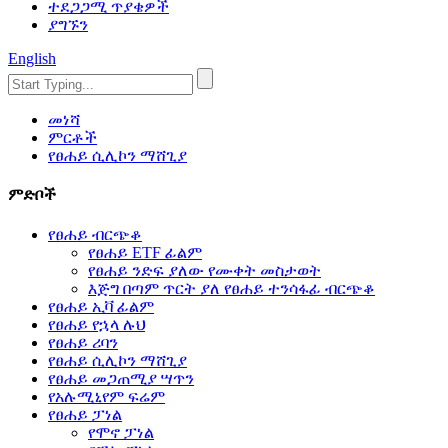
ተደጋጋሚ ጥያቄዎች
ያግኙን
English
መነሻ
ምርቶች
የፀሐይ ሲሊኮን ማሸጊያ
ምድቦች
የፀሐይ ብርጭቆ
የፀሐይ ETF ፊልም
የፀሐይ ንድፍ ያለው የሙቀት መስታወት
እጅግ በጣም ጥርት ያለ የፀሐይ ተንሳፋፊ ብርጭቆ
የፀሐይ ኢቫ ፊልም
የፀሐይ የኋላ ሉህ
የፀሐይ ሪባን
የፀሐይ ሲሊኮን ማሸጊያ
የፀሐይ መጋጠሚያ ሣጥን
የአሉሚኒየም ፍሬም
የፀሐይ ፓነል
የሞኖ ፓነል