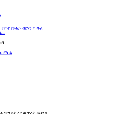
...
ኮን
ካል ጭንቀት እና ውጥረት መቀነስ