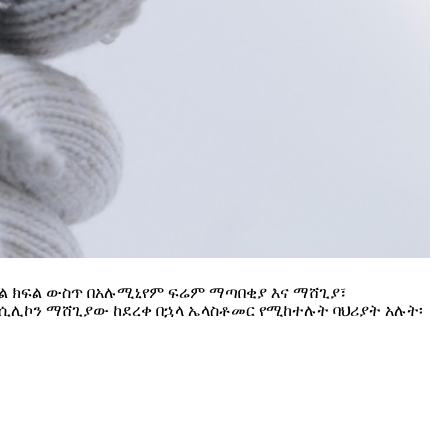
ሴል ክፍል ውስጥ በአሉሚኒየም ፍሬም ማጣበቂያ እና ማሸጊያ፣
የሲሊኮን ማሸጊያው ከደረቀ በኋላ ኤላስቶመር የሚከተሉት ባህሪያት አሉት፡