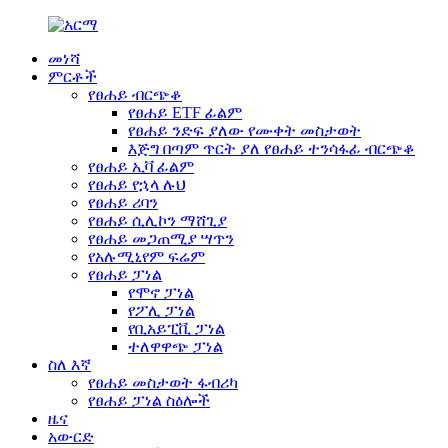
መነሻ
ምርቶች
የፀሐይ ብርጭቆ
የፀሐይ ETF ፊልም
የፀሐይ ንድፍ ያለው የሙቀት መስታወት
እጅግ በጣም ጥርት ያለ የፀሐይ ተንሳፋፊ ብርጭቆ
የፀሐይ ኢቫ ፊልም
የፀሐይ የኋላ ሉህ
የፀሐይ ሪባን
የፀሐይ ሲሊኮን ማሸጊያ
የፀሐይ መጋጠሚያ ሣጥን
የአሉሚኒየም ፍሬም
የፀሐይ ፓነል
የሞኖ ፓነል
የፖሊ ፓነል
የቢአይፒቪ ፓነል
ተለዋዋጭ ፓነል
ስለ እኛ
የፀሐይ መስታወት ፋብሪካ
የፀሐይ ፓነል ስዕሎች
ዜና
አውርድ