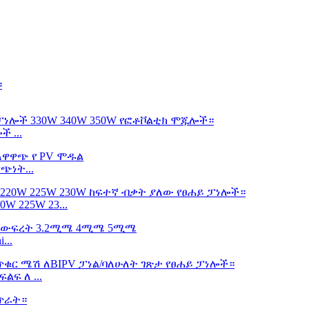
 ...
ጭነት...
W 225W 23...
..
ፍ ለ ...