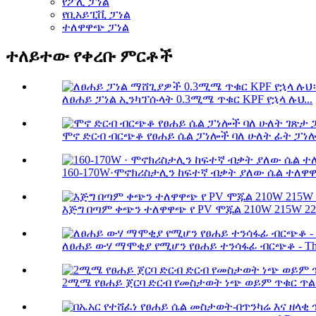
የፖሊ ፓነል
የቢአይፒቪ ፓነል
ተለዋዋጭ ፓነል
ተለይተው የቀረቡ ምርቶች
ለፀሐይ ፓነል ኢንካፕሱላት 0.3ሚሜ ጥቁር KPF የኋላ ሉህ...
ሞኖ ድርብ ብርጭቆ የፀሐይ ሴል ፓነሎች ባለ ሁለት ፊት ፓነሎች
160-170W·ሞኖክሪስታሊን ከፍተኛ ብቃት ያለው ሴል ተለዋዋ
እጅግ በጣም ቀጭን ተለዋዋጭ የ PV ሞጁል 210W 215W 220
ለፀሐይ ውሃ ማሞቂያ የሚሆን የፀሐይ ተንሳፋፊ ብርጭቆ - Thi.
2ሚሜ የፀሐይ ጀርባ ድርብ የመስታወት ነጭ ወይም ጥቁር ጥልፍል