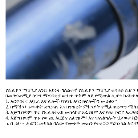
የሲሊኮን ማሸጊያ አንድ አይነት ገለልተኛ የሲሊኮን ማሸጊያ ቁሳቁስ ሲሆን
በመገጣጠሚያ ሳጥን ማጣበቂያ ውስጥ ጥቅም ላይ የሚውል ሲሆን ክሪስታሊን
1. እርጥበት፣ አቧራ እና ሌሎች የከባቢ አየር ክፍሎችን መቋቋም
2. በማሽን፣ በሙቀት ድንጋጤ እና በንዝረት ምክንያት የሚፈጠረውን ሜካ
3. እጅግ በጣም ጥሩ የኤሌክትሪክ መከላከያ አፈፃፀም እና የፀረ-ኮሮና አፈፃ
4. እጅግ በጣም ጥሩ የውጪ እርጅና አፈፃፀም፣ እና የአገልግሎት ህይወቱ ከ
5. በ -60 ~ 260℃ መካከል ባለው የሙቀት መጠን የተረጋጋ ሜካኒካል እና