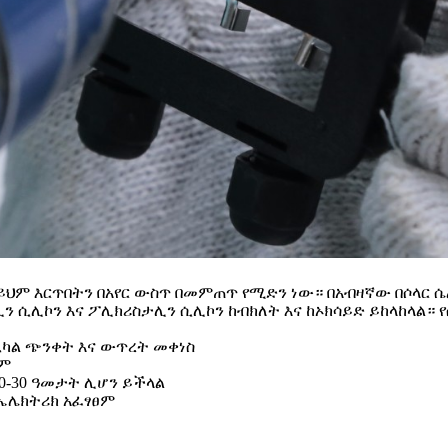
 ይህም እርጥበትን በአየር ውስጥ በመምጠጥ የሚድን ነው። በአብዛኛው በሶላር 
 ሲሊኮን እና ፖሊክሪስታሊን ሲሊኮን ከብክለት እና ከኦክሳይድ ይከላከላል። 
ኒካል ጭንቀት እና ውጥረት መቀነስ
ፀም
20-30 ዓመታት ሊሆን ይችላል
 የኤሌክትሪክ አፈፃፀም