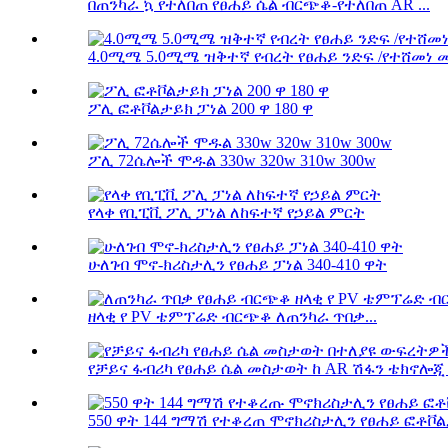
በጠንካራ ኳ የተለበጠ የፀሐይ ሴል ብርጭቆ-የተለበጠ AR ...
4.0ሚሜ 5.0ሚሜ ዝቅተኛ የብረት የፀሐይ ንድፍ /የተሸመነ መ
ፖሊ ፎቶቮልታይክ ፓነል 200 ዋ 180 ዋ
ፖሊ 72ሴሎች ሞዱል 330w 320w 310w 300w
የላቀ የቢፒቪ ፖሊ ፓነል ለከፍተኛ የኃይል ምርት
ሁለገብ ሞኖ-ክሪስታሊን የፀሐይ ፓነል 340-410 ዋት
ዘላቂ የ PV ቴምፕሬድ ብርጭቆ ለጠንካራ ጥበቃ...
የቻይና ፋብሪካ የፀሐይ ሴል መስታወት ከ AR ሽፋን ቴክኖሎጂ ጋ
550 ዋት 144 ግማሽ የተቆረጠ ሞኖክሪስታሊን የፀሐይ ፎቶቮልታ