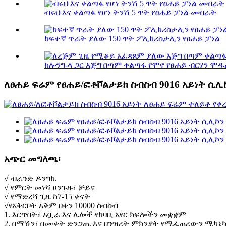
ብሩህ እና ቀልጣፋ የሆነ ትንሽ 5 ዋት የፀሐይ ፓነል መብራት
ከፍተኛ ጥራት ያለው 150 ዋት ፖሊክሪስታሊን የፀሐይ ፓነል
ከሎንግ-ላ ጋር እጅግ በጣም ቀልጣፋ የሞኖ የፀሐይ ብርሃን ሞዱል
ለፀሐይ ፍሬም የፀሐይ/ፎቶቮልታይክ ስብስብ 9016 አይነት ሲሊ
አጭር መግለጫ፡
√ ብራንድ ዶንግኬ
√ የምርት መነሻ ሀንጉዙ፣ ቻይና
√ የማድረሻ ጊዜ ከ7-15 ቀናት
√የአቅርቦት አቅም በቀን 10000 ስብስብ
1. እርጥበት፣ አቧራ እና ሌሎች የከባቢ አየር ክፍሎችን መቋቋም
2. በማሽን፣ በሙቀት ድንጋጤ እና በንዝረት ምክንያት የሚፈጠረውን ሜካኒ