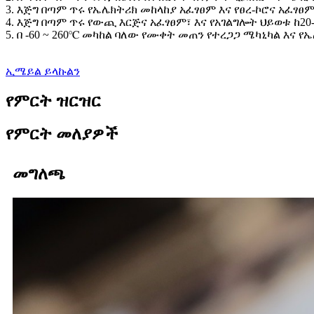
3. እጅግ በጣም ጥሩ የኤሌክትሪክ መከላከያ አፈፃፀም እና የፀረ-ኮሮና አፈፃፀ
4. እጅግ በጣም ጥሩ የውጪ እርጅና አፈፃፀም፣ እና የአገልግሎት ህይወቱ ከ2
5. በ -60 ~ 260℃ መካከል ባለው የሙቀት መጠን የተረጋጋ ሜካኒካል እና የ
ኢሜይል ይላኩልን
የምርት ዝርዝር
የምርት መለያዎች
መግለጫ